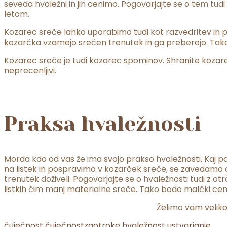
seveda hvaležni in jih cenimo. Pogovarjajte se o tem tu
letom.
Kozarec sreče lahko uporabimo tudi kot razvedritev in pozi
kozarčka vzamejo srečen trenutek in ga preberejo. Tako j
Kozarec sreče je tudi kozarec spominov. Shranite kozarec, 
neprecenljivi.
Praksa hvaležnosti
Morda kdo od vas že ima svojo prakso hvaležnosti. Kaj pa
na listek in pospravimo v kozarček sreče, se zavedamo da
trenutek doživeli. Pogovarjajte se o hvaležnosti tudi z o
listkih čim manj materialne sreče. Tako bodo malčki ceni
Želimo vam veliko
čuječnost
čuječnostzaotroke
hvaležnost
ustvarjanje