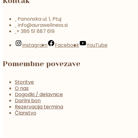
Kontak
Panonska ul. 1, Ptuj
info@aurawellness.si
+ 386 51 887 619
Instagram
Facebook
YouTube
Pomembne povezave
Storitve
O nas
Dogodki / delavnice
Darilni bon
Rezervacija termina
Članstvo