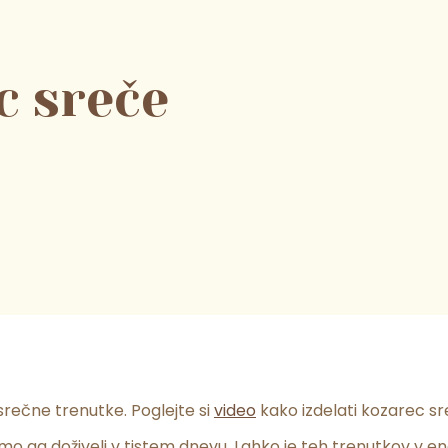
c sreče
srečne trenutke. Poglejte si
video
kako izdelati kozarec sr
smo ga doživeli v tistem dnevu. Lahko je teh trenutkov v 