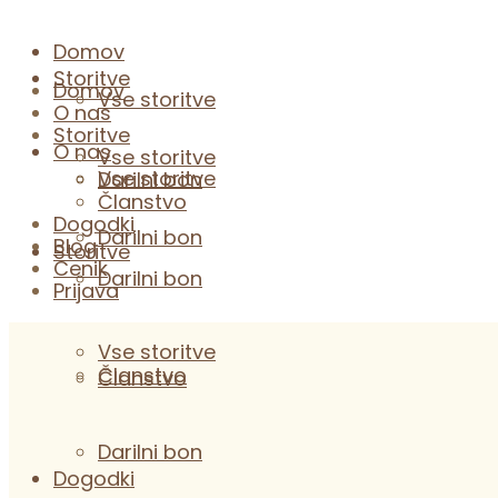
Domov
Storitve
Domov
Vse storitve
O nas
Storitve
O nas
Vse storitve
Vse storitve
Darilni bon
Članstvo
Dogodki
Darilni bon
Blog
Storitve
Cenik
Darilni bon
Prijava
Vse storitve
Članstvo
Članstvo
Darilni bon
Dogodki