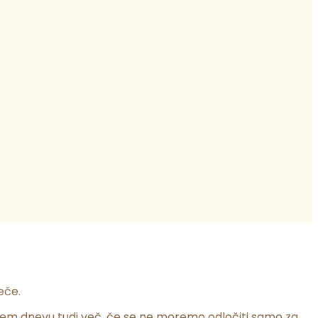
eče.
enem dnevu tudi več, če se ne moremo odločiti samo za