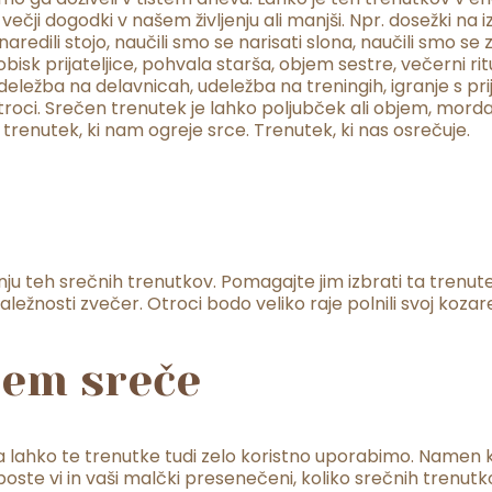
o večji dogodki v našem življenju ali manjši. Npr. dosežki n
naredili stojo, naučili smo se narisati slona, naučili smo 
obisk prijateljice, pohvala starša, objem sestre, večerni ri
eležba na delavnicah, udeležba na treningih, igranje s prijat
 otroci. Srečen trenutek je lahko poljubček ali objem, mo
 trenutek, ki nam ogreje srce. Trenutek, ki nas osrečuje.
teh srečnih trenutkov. Pomagajte jim izbrati ta trenutek 
ežnosti zvečer. Otroci bodo veliko raje polnili svoj kozarec
cem sreče
pa lahko te trenutke tudi zelo koristno uporabimo. Namen 
ste vi in vaši malčki presenečeni, koliko srečnih trenut