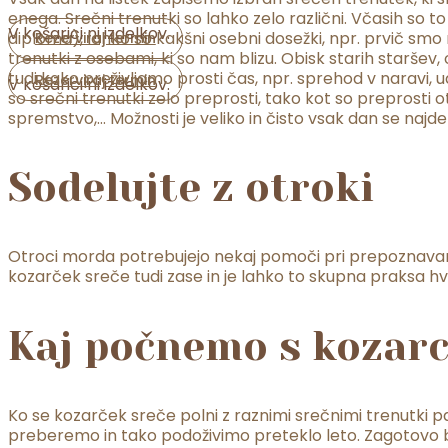
enega. Srečni trenutki so lahko zelo različni. Včasih so t
V košarici ni izdelkov.
diploma), lahko so kakšni osebni dosežki, npr. prvič smo 
Rezerviraj termin
trenutki z osebami, ki so nam blizu. Obisk starih staršev, 
tudi kako preživljamo prosti čas, npr. sprehod v naravi, ud
Rezerviraj termin
V košarici ni izdelkov.
so srečni trenutki zelo preprosti, tako kot so preprosti
spremstvo,… Možnosti je veliko in čisto vsak dan se najde
Sodelujte z otroki
Otroci morda potrebujejo nekaj pomoči pri prepoznavanju 
kozarček sreče tudi zase in je lahko to skupna praksa hval
Kaj počnemo s kozar
Ko se kozarček sreče polni z raznimi srečnimi trenutki 
preberemo in tako podoživimo preteklo leto. Zagotovo bo