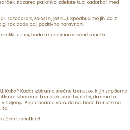
zarček. Kozarec pa lahko izdelate tudi kadarkoli med
. razočarani, žalostni, jezni…). Spodbudimo jih, da iz
lgi rok bodo bolj pozitivno naravnani.
veliki otroci, bodo ti spomini in srečni trenutki
i. Kako? Kadar izbiramo srečne trenutke, ki jih zapišemo
enutku ko izberemo trenutek, smo hvaležni, da smo ta
e v življenju. Priporočamo vam, da naj bodo trenutki na
itd.
srečnih trenutkov!