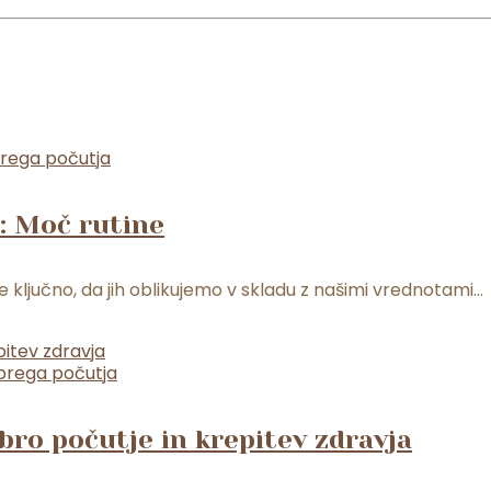
brega počutja
a: Moč rutine
e ključno, da jih oblikujemo v skladu z našimi vrednotami...
obrega počutja
bro počutje in krepitev zdravja