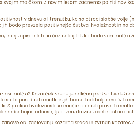
di s svojim malčkom. Z novim letom začnemo polniti nov ko
tivnost v dnevu ali trenutku, ko so otroci slabše volje (npr
ih bodo prevzela pozitivnejša čustva, hvaležnost in na do
nanj zapišite leto in čez nekaj let, ko bodo vaši malčki že 
 vaši malčki? Kozarček sreče je odlična praksa hvaležnost
 so to posebni trenutki in jih bomo tudi bolj cenili. V tr
troki. S prakso hvaležnosti se naučimo ceniti prave trenutk
li medsebojne odnose, ljubezen, družino, osebnostno rast, 
 zabave ob izdelovanju kozarca sreče in zvrhan kozarec 