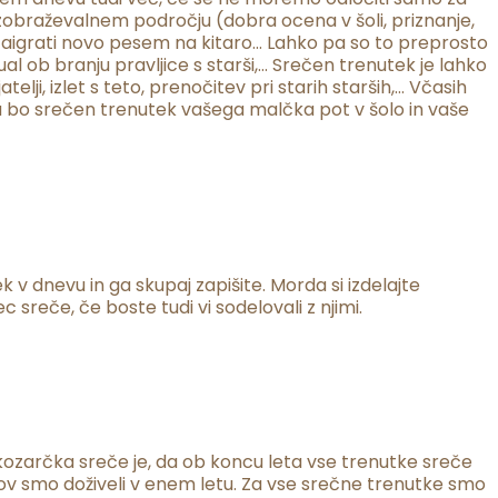
a izobraževalnem področju (dobra ocena v šoli, priznanje,
se zaigrati novo pesem na kitaro… Lahko pa so to preprosto
tual ob branju pravljice s starši,… Srečen trenutek je lahko
elji, izlet s teto, prenočitev pri starih starših,… Včasih
rda bo srečen trenutek vašega malčka pot v šolo in vaše
v dnevu in ga skupaj zapišite. Morda si izdelajte
 sreče, če boste tudi vi sodelovali z njimi.
kozarčka sreče je, da ob koncu leta vse trenutke sreče
kov smo doživeli v enem letu. Za vse srečne trenutke smo